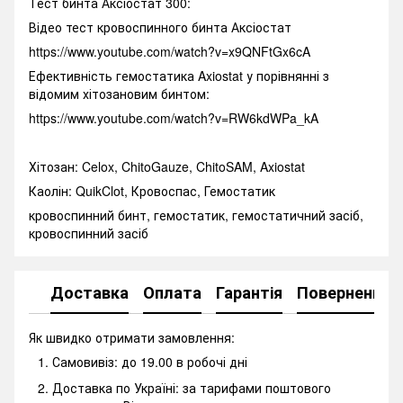
Тест бинта Аксіостат 300:
Відео тест кровоспинного бинта Аксіостат
https://www.youtube.com/watch?v=x9QNFtGx6cA
Ефективність гемостатика Axiostat у порівнянні з
відомим хітозановим бинтом:
https://www.youtube.com/watch?v=RW6kdWPa_kA
Хітозан: Celox, ChitoGauze, ChitoSAM, Axiostat
Каолін: QuikClot, Кровоспас, Гемостатик
кровоспинний бинт, гемостатик, гемостатичний засіб,
кровоспинний засіб
Доставка
Оплата
Гарантія
Повернення
Як швидко отримати замовлення:
Самовивіз: до 19.00 в робочі дні
Доставка по Україні: за тарифами поштового