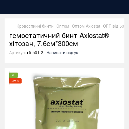
Кровоспинні бинти
Оптом
Оптом Axiostat
ОПТ від 50 ш
гемостатичний бинт Axiоstat®
хітозан, 7.6cм*300см
Артикул:
гб-h01-2
Написати відгук
ХІТ
−21%