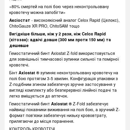
«80% смертей на полі бою через неконтрольовану
кровотечу можна запобігти»
Аксіостат
- високоякісний аналог Celox Rapid (Целокс),
СhitoGauze XR PRO, ChitoSAM тощо
Вигідніше більше, ніж у 2 рази, ніж Celox Rapid
(хітозан): вдвічі довше (300 мм проти 150 мм) та
дешевше
Гемостатичний бинт Axiostat Z-fold використовується
для зовнішньої тимчасової зупинки сильної та помірної
кровотечі.
Бінт
Axiоstat ®
зупиняє неконтрольовану кровотечу на
полі бою протягом 3-5 хвилин. Конфігурація упаковки з
Z-подібним згином забезпечує зручне застосування у
вигляді комплекту або безперервної лінійної подачі та
легко вміщується до аптечок.
Гемостатичний бинт
Axiоstat ®
Z-Fold забезпечує
найвищі показники виживання на полі бою, а зручний Z-
формат пов'язки забезпечує низьку крововтрату,
прилягаючи до місця поранення.
КОНТРОЛЬ КРОВОТЕЧІ