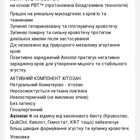
на основі PBT™ (протонована біоадгезивна технологія)
Працює на унікальну мукоадгезію з кров'ю та
тканинами
Зупиняє гепаринізовану та гіпотермічну кровотечу.
Зупиняє помірну та сильну кровотечу протягом
декількох хвилин після застосування
Діє незалежно від природного механізму згортання
крові
Позитивно заряджений Axiostat притягує негативно
заряджену кров для утворення міцного та стабільного
згустку.
АКТИВНИЙ КОМПОНЕНТ ХІТОЗАН
Натуральний біоматеріал - хітозан
Нерозсмоктується неткана пов'язка
Неекзотермічний (не викликає опіків)
Без латексу
Гіпоалергенний
Axiоstat ®
на відміну від каолінового бинту (Кровоспас,
QuikClot, Квіклот, Гемостат, КФТ тощо) забезпечує
більш швидке формування згустку та зупинку кровотечі.
Упаковка