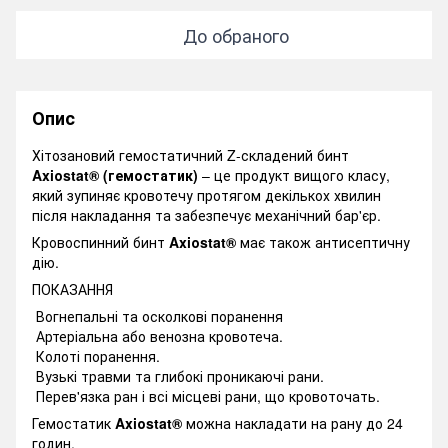
До обраного
Опис
Хітозановий гемостатичний Z-складений бинт
Axiоstat® (гемостатик)
– це продукт вищого класу,
який зупиняє кровотечу протягом декількох хвилин
після накладання та забезпечує механічний бар'єр.
Кровоспинний бинт
Axiоstat®
має також антисептичну
дію.
ПОКАЗАННЯ
Вогнепальні та осколкові поранення
Артеріальна або венозна кровотеча.
Колоті поранення.
Вузькі травми та глибокі проникаючі рани.
Перев'язка ран і всі місцеві рани, що кровоточать.
Гемостатик
Axiоstat®
можна накладати на рану до 24
годин.