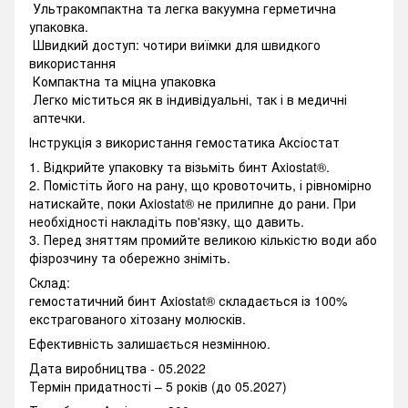
Ультракомпактна та легка вакуумна герметична
упаковка.
Швидкий доступ: чотири виїмки для швидкого
використання
Компактна та міцна упаковка
Легко міститься як в індивідуальні, так і в медичні
аптечки.
Інструкція з використання гемостатика Аксіостат
1. Відкрийте упаковку та візьміть бинт Axiоstat®.
2. Помістіть його на рану, що кровоточить, і рівномірно
натискайте, поки Axiоstat® не прилипне до рани. При
необхідності накладіть пов'язку, що давить.
3. Перед зняттям промийте великою кількістю води або
фізрозчину та обережно зніміть.
Склад:
гемостатичний бинт Axiоstat® складається із 100%
екстрагованого хітозану молюсків.
Ефективність залишається незмінною.
Дата виробництва - 05.2022
Термін придатності – 5 років (до 05.2027)