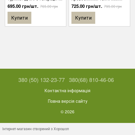
з металевим воротком,
джгут - турнікет СІЧ, SICH-
695.00 грн/шт.
725.00 грн/шт.
765.00 грн
795.00 грн
оригінал, сертифікований
TOURNIQUET, оригінал,
сертифікований в Україні
Купити
Купити
380 (50) 132-23-77
380(68) 810-46-06
Контактна інформація
Повна версія сайту
© 2026
Інтернет-магазин створений з Хорошоп