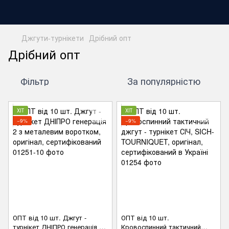
Джгути-турнікети
Дрібний опт
Дрібний опт
Фільтр
За популярністю
ХІТ
ХІТ
−9%
−9%
ОПТ від 10 шт. Джгут -
ОПТ від 10 шт.
турнікет ДНІПРО генерація 2
Кровоспинний тактичний