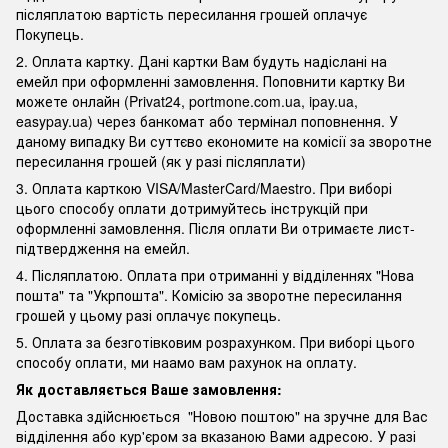
післяплатою вартість пересилання грошей оплачує
Покупець.
2. Оплата картку. Дані картки Вам будуть надіслані на
емейл при оформленні замовлення. Поповнити картку Ви
можете онлайн (Privat24, portmone.com.ua, ipay.ua,
easypay.ua) через банкомат або термінал поповнення. У
даному випадку Ви суттєво економите на комісії за зворотне
пересилання грошей (як у разі післяплати)
3. Оплата карткою VISA/MasterCard/Maestro. При виборі
цього способу оплати дотримуйтесь інструкцій при
оформленні замовлення. Після оплати Ви отримаєте лист-
підтвердження на емейл.
4. Післяплатою. Оплата при отриманні у відділеннях "Нова
пошта" та "Укрпошта". Комісію за зворотне пересилання
грошей у цьому разі оплачує покупець.
5. Оплата за безготівковим розрахунком. При виборі цього
способу оплати, ми наамо вам рахунок на оплату.
Як доставляється Ваше замовлення:
Доставка здійснюється "Новою поштою" на зручне для Вас
відділення або кур'єром за вказаною Вами адресою. У разі