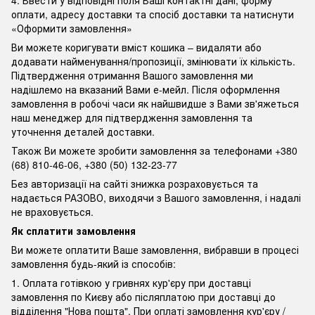
4. Ввести у відповідні поля Ваші контактні дані, форму
оплати, адресу доставки та спосіб доставки та натиснути
«Оформити замовлення»
Ви можете коригувати вміст кошика – видаляти або
додавати найменування/пропозиції, змінювати їх кількість.
Підтвердження отримання Вашого замовлення ми
надішлемо на вказаний Вами е-мейл. Після оформлення
замовлення в робочі часи як найшвидше з Вами зв'яжеться
наш менеджер для підтвердження замовлення та
уточнення деталей доставки.
Також Ви можете зробити замовлення за телефонами +380
(68) 810-46-06, +380 (50) 132-23-77
Без авторизації на сайті знижка розраховується та
надається РАЗОВО, виходячи з Вашого замовлення, і надалі
не враховується.
Як сплатити замовлення
Ви можете оплатити Ваше замовлення, вибравши в процесі
замовлення будь-який із способів:
1. Оплата готівкою у гривнях кур'єру при доставці
замовлення по Києву або післяплатою при доставці до
відділення "Нова пошта". При оплаті замовлення кур'єру /